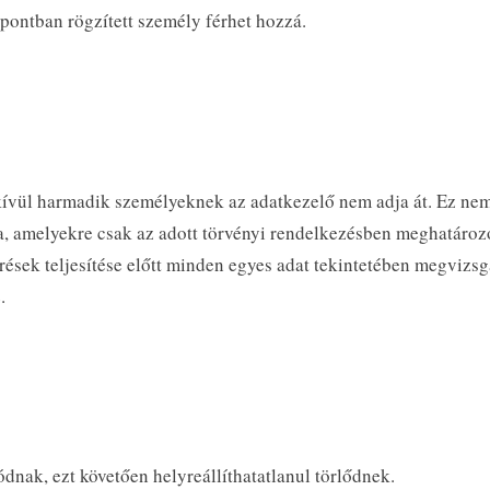
pontban rögzített személy férhet hozzá.
ívül harmadik személyeknek az adatkezelő nem adja át. Ez nem
, amelyekre csak az adott törvényi rendelkezésben meghatározott
ések teljesítése előtt minden egyes adat tekintetében megvizsg
.
ódnak, ezt követően helyreállíthatatlanul törlődnek.