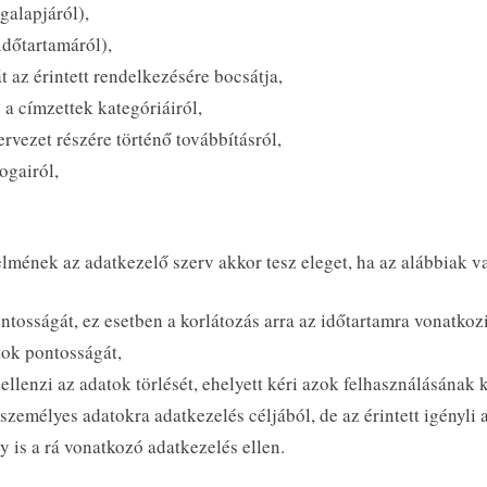
galapjáról),
időtartamáról),
t az érintett rendelkezésére bocsátja,
e a címzettek kategóriáiról,
vezet részére történő továbbításról,
ogairól,
lmének az adatkezelő szerv akkor tesz eleget, ha az alábbiak va
ontosságát, ez esetben a korlátozás arra az időtartamra vonatkoz
tok pontosságát,
 ellenzi az adatok törlését, ehelyett kéri azok felhasználásának 
zemélyes adatokra adatkezelés céljából, de az érintett igényli 
 is a rá vonatkozó adatkezelés ellen.