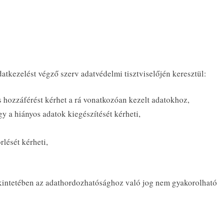
atkezelést végző szerv adatvédelmi tisztviselőjén keresztül:
és hozzáférést kérhet a rá vonatkozóan kezelt adatokhoz,
gy a hiányos adatok kiegészítését kérheti,
rlését kérheti,
ekintetében az adathordozhatósághoz való jog nem gyakorolható