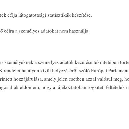
ek célja látogatottsági statisztikák készítése.
rő célra a személyes adatokat nem használja.
tes személyeknek a személyes adatok kezelése tekintetében tört
K rendelet hatályon kívül helyezéséről szóló Európai Parlament
érintett hozzájárulása, amely jelen esetben azzal valósul meg, h
gosultak eldönteni, hogy a tájékoztatóban rögzített feltételek me