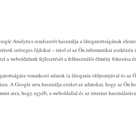
ogle Analytics rendszerét használja a látogatottságának elemz
méretű szöveges fájlokat – tárol el az Ön informatikai eszközén 
zel a weboldalunk fejlesztését a felhasználói élmény fokozása 
ogatottságára vonatkozó adatok (a látogatás időpontjával és az
lásra. A Google arra használja ezeket az adatokat, hogy az Ön ho
amint arra, hogy egyéb, a weboldallal és az internet használatáv