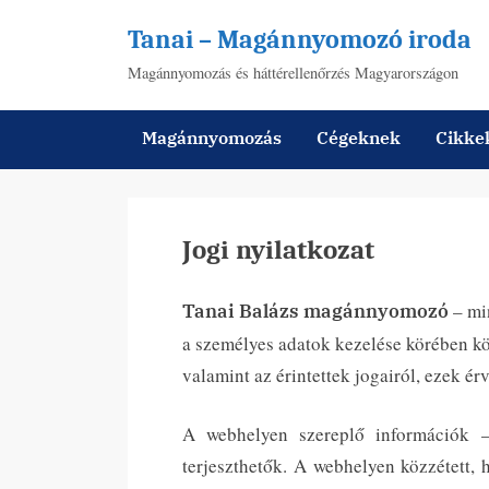
Skip
Tanai – Magánnyomozó iroda
to
Magánnyomozás és háttérellenőrzés Magyarországon
content
Magánnyomozás
Cégeknek
Cikke
Jogi nyilatkozat
– min
Tanai Balázs magánnyomozó
a személyes adatok kezelése körében köv
valamint az érintettek jogairól, ezek ér
A webhelyen szereplő információk – 
terjeszthetők. A webhelyen közzétett, 