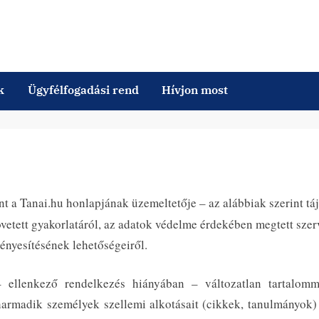
k
Ügyfélfogadási rend
Hívjon most
t a Tanai.hu honlapjának üzemeltetője – az alábbiak szerint táj
etett gyakorlatáról, az adatok védelme érdekében megtett szerv
vényesítésének lehetőségeiről.
ellenkező rendelkezés hiányában – változatlan tartalomm
harmadik személyek szellemi alkotásait (cikkek, tanulmányok) 