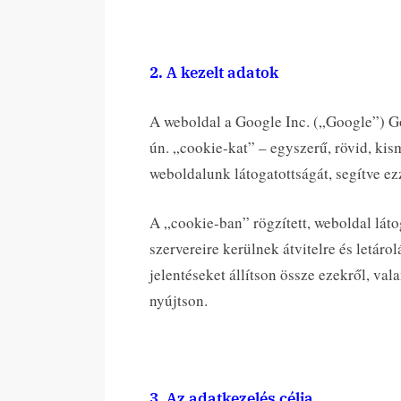
2. A kezelt adatok
A weboldal a Google Inc. („Google”) Go
ún. „cookie-kat” – egyszerű, rövid, kis
weboldalunk látogatottságát, segítve ez
A „cookie-ban” rögzített, weboldal lát
szervereire kerülnek átvitelre és letáro
jelentéseket állítson össze ezekről, val
nyújtson.
3. Az adatkezelés célja