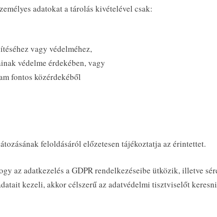
személyes adatokat a tárolás kivételével csak:
esítéséhez vagy védelméhez,
ainak védelme érdekében, vagy
llam fontos közérdekéből
tozásának feloldásáról előzetesen tájékoztatja az érintettet.
ogy az adatkezelés a GDPR rendelkezéseibe ütközik, illetve sér
adatait kezeli, akkor célszerű az adatvédelmi tisztviselőt keres