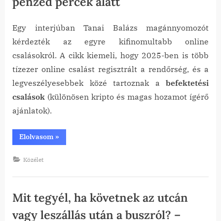
pénzed percek alatt
Egy interjúban Tanai Balázs magánnyomozót
Posted
By
2026-
tanai
kérdezték az egyre kifinomultabb online
on
06-18
csalásokról. A cikk kiemeli, hogy 2025-ben is több
tízezer online csalást regisztrált a rendőrség, és a
legveszélyesebbek közé tartoznak a
befektetési
csalások
(különösen kripto és magas hozamot ígérő
ajánlatok).
“Online
Elolvasom
»
csalások:
Így
tűnhet
Közélet
el
a
pénzed
percek
alatt”
Mit tegyél, ha követnek az utcán
vagy leszállás után a buszról? –