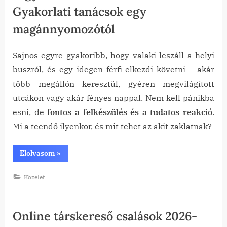
Gyakorlati tanácsok egy
magánnyomozótól
Sajnos egyre gyakoribb, hogy valaki leszáll a helyi
Posted
By
2026-
tanai
buszról, és egy idegen férfi elkezdi követni – akár
on
06-18
több megállón keresztül, gyéren megvilágított
utcákon vagy akár fényes nappal. Nem kell pánikba
esni, de
fontos a felkészülés és a tudatos reakció
.
Mi a teendő ilyenkor, és mit tehet az akit zaklatnak?
“Mit
Elolvasom
»
tegyél,
ha
követnek
Közélet
az
utcán
vagy
leszállás
után
Online társkereső csalások 2026-
a
buszról?