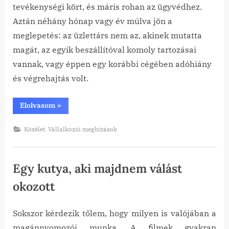
tevékenységi kört, és máris rohan az ügyvédhez.
Aztán néhány hónap vagy év múlva jön a
meglepetés: az üzlettárs nem az, akinek mutatta
magát, az egyik beszállítóval komoly tartozásai
vannak, vagy éppen egy korábbi cégében adóhiány
és végrehajtás volt.
“Cégalapítás
Elolvasom
»
előtti
due
diligence
,
Közélet
Vállalkozói megbízások
(átvilágítás)”
Egy kutya, aki majdnem válást
okozott
Sokszor kérdezik tőlem, hogy milyen is valójában a
Posted
By
2026-
tanai
magánnyomozói munka. A filmek gyakran
on