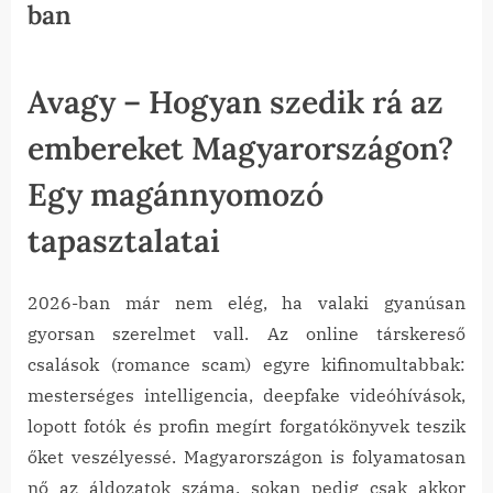
ban
–
Gyakorlati
tanácsok
egy
magánnyomozótól”
Posted
By
2026-
tanai
Avagy – Hogyan szedik rá az
on
06-08
embereket Magyarországon?
Egy magánnyomozó
tapasztalatai
2026-ban már nem elég, ha valaki gyanúsan
gyorsan szerelmet vall. Az online társkereső
csalások (romance scam) egyre kifinomultabbak:
mesterséges intelligencia, deepfake videóhívások,
lopott fotók és profin megírt forgatókönyvek teszik
őket veszélyessé. Magyarországon is folyamatosan
nő az áldozatok száma, sokan pedig csak akkor