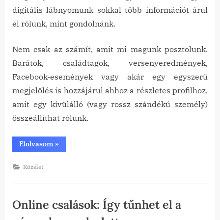
digitális lábnyomunk sokkal több információt árul
el rólunk, mint gondolnánk.
Nem csak az számít, amit mi magunk posztolunk.
Barátok, családtagok, versenyeredmények,
Facebook-események vagy akár egy egyszerű
megjelölés is hozzájárul ahhoz a részletes profilhoz,
amit egy kívülálló (vagy rossz szándékú személy)
összeállíthat rólunk.
“Digitális
Elolvasom
»
lábnyom”
Közélet
Online csalások: Így tűnhet el a