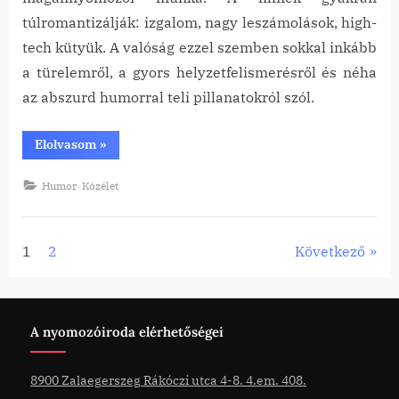
05-31
túlromantizálják: izgalom, nagy leszámolások, high-
tech kütyük. A valóság ezzel szemben sokkal inkább
a türelemről, a gyors helyzetfelismerésről és néha
az abszurd humorral teli pillanatokról szól.
“Egy
Elolvasom
»
kutya,
aki
majdnem
,
Humor
Közélet
válást
okozott”
Bejegyzések
1
2
Következő
lapozása
A nyomozóiroda elérhetőségei
8900 Zalaegerszeg Rákóczi utca 4-8. 4.em. 408.