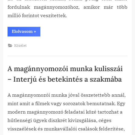
fordulnak magánnyomozóhoz, amikor már több
millió forintot veszítettek.
“Online
Elolvasom
»
társkereső
csalások
2026-
Közélet
ban”
A magánnyomozói munka kulisszái
– Interjú és betekintés a szakmába
A magánnyomozói munka jóval összetettebb annál,
Posted
By
2026-
tanai
mint amit a filmek vagy sorozatok bemutatnak. Egy
on
06-08
modern magánnyomozó feladatai közé tartozhat a
hűtlenségi ügyek diszkrét kivizsgálása, céges
visszaélések és munkavállalói csalások felderítése,