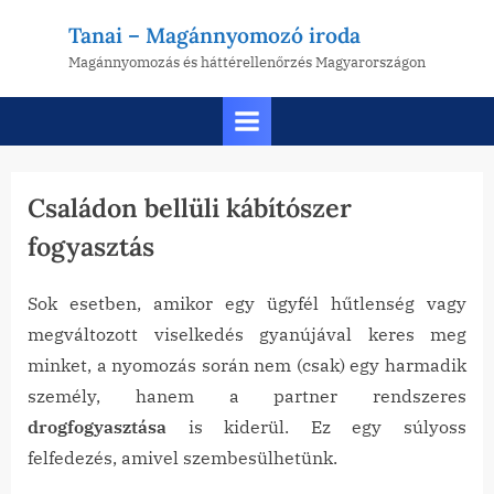
Skip
Tanai – Magánnyomozó iroda
to
Magánnyomozás és háttérellenőrzés Magyarországon
content
Cikkek
Családon bellüli kábítószer
fogyasztás
Sok esetben, amikor egy ügyfél hűtlenség vagy
Posted
By
2026-
tanai
megváltozott viselkedés gyanújával keres meg
on
07-09
minket, a nyomozás során nem (csak) egy harmadik
személy, hanem a partner rendszeres
drogfogyasztása
is kiderül. Ez egy súlyoss
felfedezés, amivel szembesülhetünk.