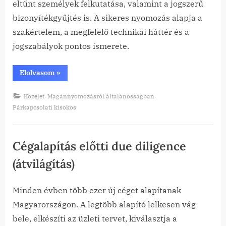
eltűnt személyek felkutatása, valamint a jogszerű
bizonyítékgyűjtés is. A sikeres nyomozás alapja a
szakértelem, a megfelelő technikai háttér és a
jogszabályok pontos ismerete.
“A
Elolvasom
»
magánnyomozói
munka
kulisszái
,
,
Közélet
Magánnyomozásról általánosságban
–
Interjú
Párkapcsolati kisokos
és
betekintés
a
szakmába”
Cégalapítás előtti due diligence
(átvilágítás)
Minden évben több ezer új céget alapítanak
Posted
By
2026-
tanai
Magyarországon. A legtöbb alapító lelkesen vág
on
05-31
bele, elkészíti az üzleti tervet, kiválasztja a