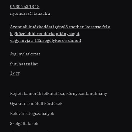
06 30 753 18 18
nyomozas@tanai.hu
Azonnali intézkedést igénylő esetben keresse fel a
legközelebbi rendőrkapitányságot,
vagy hívja a 112 segélykérő számot!
Jogi nyilatkozat
Süti használat
ÁSZF
Rejtett kamerák felkutatása, környezettanulmány
Gyakran ismételt kérdések
Releváns Jogszabályok
Szolgáltatások