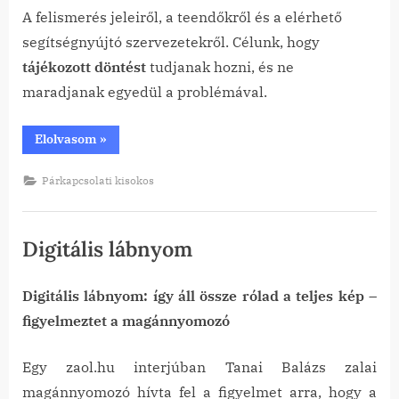
A felismerés jeleiről, a teendőkről és a elérhető
segítségnyújtó szervezetekről. Célunk, hogy
tájékozott döntést
tudjanak hozni, és ne
maradjanak egyedül a problémával.
“Családon
Elolvasom
»
bellüli
kábítószer
fogyasztás”
Párkapcsolati kisokos
Digitális lábnyom
Digitális lábnyom: így áll össze rólad a teljes kép –
Posted
By
2026-
tanai
figyelmeztet a magánnyomozó
on
07-09
Egy zaol.hu interjúban Tanai Balázs zalai
magánnyomozó hívta fel a figyelmet arra, hogy a