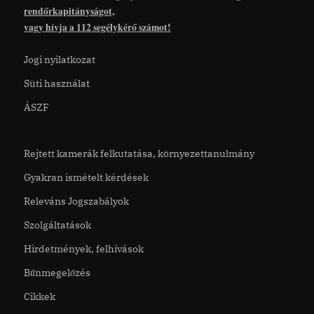
rendőrkapitányságot,
vagy hívja a 112 segélykérő számot!
Jogi nyilatkozat
Süti használat
ÁSZF
Rejtett kamerák felkutatása, környezettanulmány
Gyakran ismételt kérdések
Releváns Jogszabályok
Szolgáltatások
Hirdetmények, felhívások
Bűnmegelőzés
Cikkek