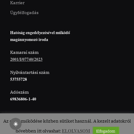
Karrier
Ügyfélfogadás
Hatóság engedélyezésével működő
magánnyomozó iroda
Kamarai szám
2001/I/07740/2023
Nyilvántartási szám
53755728
Adószám
69836806-1-40
Az oldal működése közben sütiket használ. A kezelt adatokról
☀️
ELOLVASOM
bővebben itt olvashat:
Elfogadom