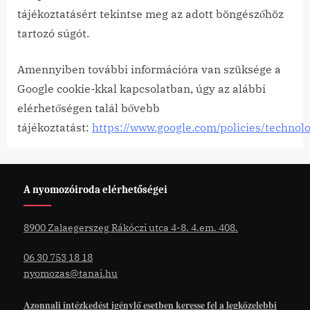
tájékoztatásért tekintse meg az adott böngészőhöz
tartozó súgót.
Amennyiben további információra van szüksége a
Google cookie-kkal kapcsolatban, úgy az alábbi
elérhetőségen talál bővebb
tájékoztatást:
https://www.google.com/policies/technolo
A nyomozóiroda elérhetőségei
8900 Zalaegerszeg Rákóczi utca 4-8. 4.em. 408.
06 30 753 18 18
nyomozas@tanai.hu
Azonnali intézkedést igénylő esetben keresse fel a legközelebbi