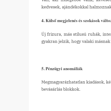
kedvesek, ajándékokkal halmoznak e
4. Külső megjelenés és szokások válto
Új frizura, más stílusú ruhák, int
gyakran jelzik, hogy valaki másnak
5. Pénzügyi anomáliák
Megmagyarázhatatlan kiadások, kész
bevásárlás blokkok.