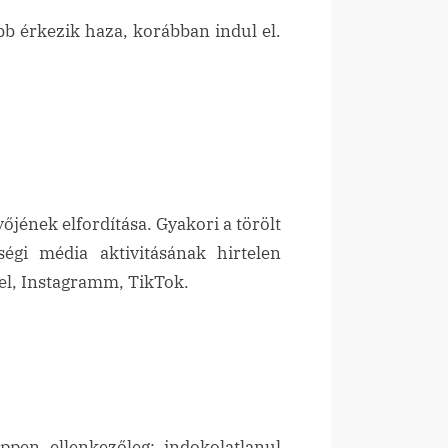
bb érkezik haza, korábban indul el.
őjének elfordítása. Gyakori a törölt
égi média aktivitásának hirtelen
el, Instagramm, TikTok.
ppen ellenkezőleg: indokolatlanul