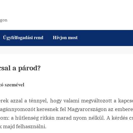
ágon
Ügyfélfogadási rend
Hívjon most
sal a párod?
zó szemével
k azzal a ténnyel, hogy valami megváltozott a kapcs
magánnyomozót keresnek fel Magyarországon az emberek.
om: a hűtlenség ritkán marad nyom nélkül. A kérdés cs
k majd felhasználni.