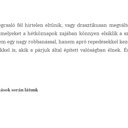
gcsaló fél hirtelen eltűnik, vagy drasztikusan megvál
amelyeket a hétköznapok zajában könnyen elsiklik a s
em egy nagy robbanással, hanem apró repedésekkel kezd
kkel is, akik a párjuk által épített valóságban élnek. 
zások során látunk