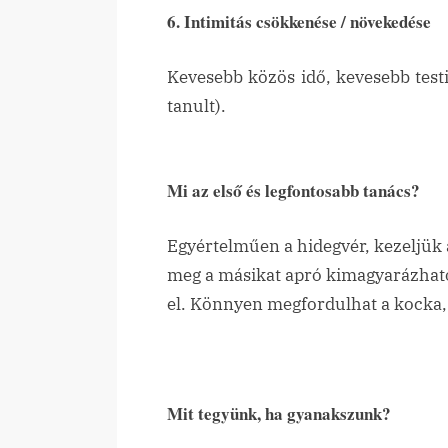
6. Intimitás csökkenése / növekedése
Kevesebb közös idő, kevesebb test
tanult).
Mi az első és legfontosabb tanács?
Egyértelműen a hidegvér, kezeljük
meg a másikat apró kimagyarázható
el. Könnyen megfordulhat a kocka, 
Mit tegyünk, ha gyanakszunk?