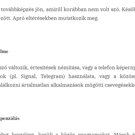
gy továbbképzés jön, amiről korábban nem volt szó. Késő
özött. Apró eltérésekben mutatkozik meg.
elme
zó változik, értesítések némítása, vagy a telefon képerny
ok (pl. Signal, Telegram) használata, vagy a közöss
alálkozni ártalmatlan alkalmazások mögötti csevegésekk
mpenzálás
bbet beszélget, kerüli a közös programokat. Mások é