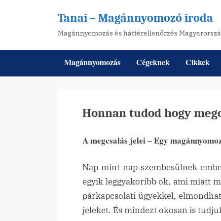
Skip
Tanai – Magánnyomozó iroda
to
Magánnyomozás és háttérellenőrzés Magyarorsz
content
Magánnyomozás
Cégeknek
Cikkek
Honnan tudod hogy megc
A megcsalás jelei – Egy magánnyomo
Posted
2026-
By
tanai
on
05-31
Nap mint nap szembesülnek embere
egyik leggyakoribb ok, ami miatt 
párkapcsolati ügyekkel, elmondhat
jeleket. És mindezt okosan is tudju