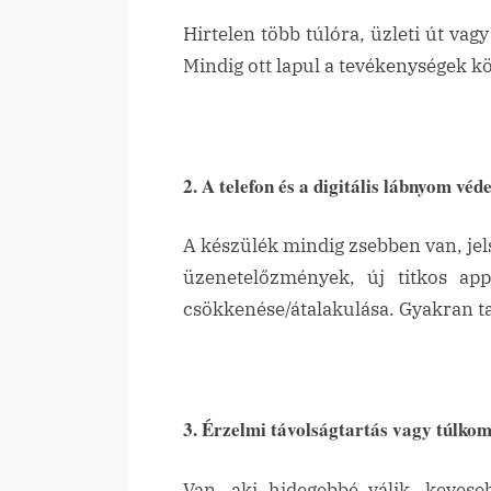
Hirtelen több túlóra, üzleti út va
Mindig ott lapul a tevékenységek k
2. A telefon és a digitális lábnyom véd
A készülék mindig zsebben van, jels
üzenetelőzmények, új titkos app
csökkenése/átalakulása. Gyakran t
3. Érzelmi távolságtartás vagy túlko
Van, aki hidegebbé válik, kevese