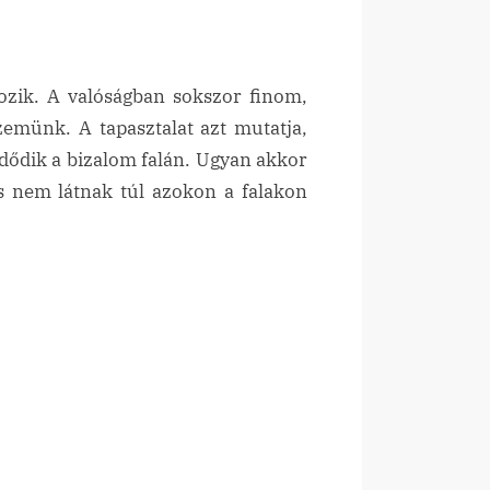
tozik. A valóságban sokszor finom,
zemünk. A tapasztalat azt mutatja,
ődik a bizalom falán. Ugyan akkor
És nem látnak túl azokon a falakon