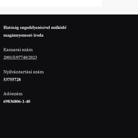
Hatóság engedélyezésével működő
magánnyomozó iroda
Kamarai szám
2001/I/07740/2023
Nyilvántartási szám
53755728
Adószám
69836806-1-40