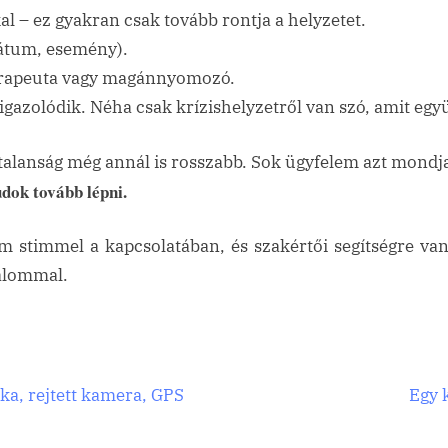
l – ez gyakran csak tovább rontja a helyzetet.
dátum, esemény).
erapeuta vagy magánnyomozó.
gazolódik. Néha csak krízishelyzetről van szó, amit együ
talanság még annál is rosszabb. Sok ügyfelem azt mondja
dok tovább lépni.
m stimmel a kapcsolatában, és szakértői segítségre va
alommal.
N
ka, rejtett kamera, GPS
Egy 
e