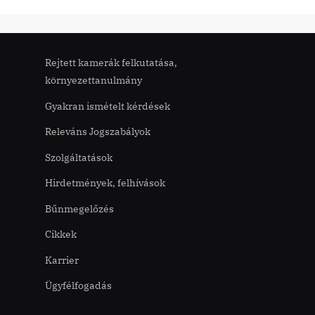
x
t
P
Rejtett kamerák felkutatása,
o
környezettanulmány
s
t
Gyakran ismételt kérdések
:
Releváns Jogszabályok
Szolgáltatások
Hirdetmények, felhívások
Bűnmegelőzés
Cikkek
Karrier
Ügyfélfogadás