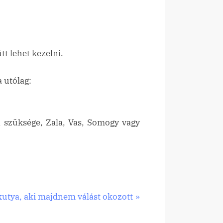
tt lehet kezelni.
 utólag:
n szüksége, Zala, Vas, Somogy vagy
kutya, aki majdnem válást okozott