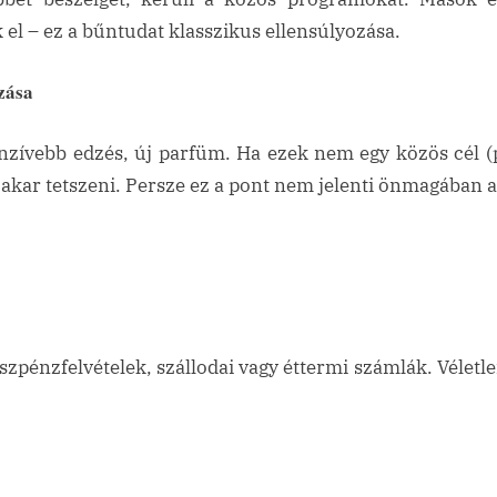
l – ez a bűntudat klasszikus ellensúlyozása.
zása
enzívebb edzés, új parfüm. Ha ezek nem egy közös cél (pl
 akar tetszeni. Persze ez a pont nem jelenti önmagában a
pénzfelvételek, szállodai vagy éttermi számlák. Véletlen