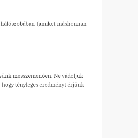
e a hálószobában (amiket máshonnan
essünk messzemenően. Ne vádoljuk
, hogy tényleges eredményt érjünk