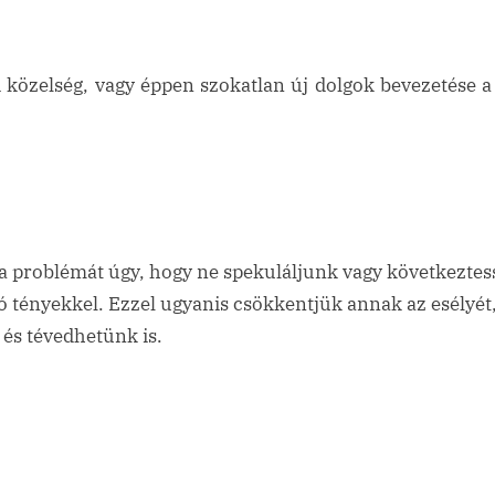
i közelség, vagy éppen szokatlan új dolgok bevezetés
 a problémát úgy, hogy ne spekuláljunk vagy következt
 tényekkel. Ezzel ugyanis csökkentjük annak az esélyét
és tévedhetünk is.