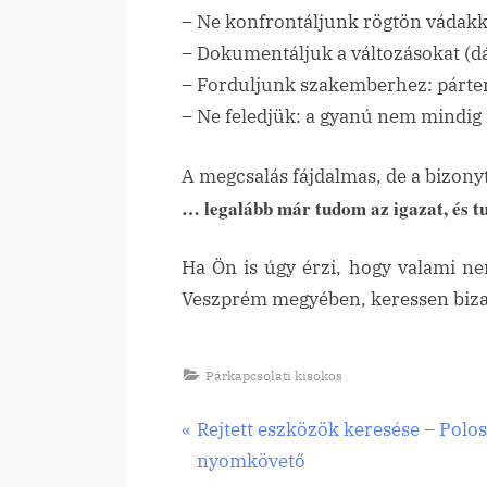
– Ne konfrontáljunk rögtön vádakka
– Dokumentáljuk a változásokat (
– Forduljunk szakemberhez: párt
– Ne feledjük: a gyanú nem mindig i
A megcsalás fájdalmas, de a bizony
… legalább már tudom az igazat, és tu
Ha Ön is úgy érzi, hogy valami ne
Veszprém megyében, keressen biz
Párkapcsolati kisokos
P
Rejtett eszközök keresése – Polos
Bejegyzés
r
nyomkövető
navigáció