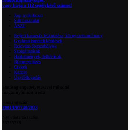
rendőrkapitányságot,
vagy hívja a 112 segélykérő számot!
Jogi nyilatkozat
Süti használat
ÁSZF
Rejtett kamerák felkutatása, környezettanulmány
Gyakran ismételt kérdések
Releváns Jogszabályok
Szolgáltatások
Hirdetmények, felhívások
Bűnmegelőzés
Cikkek
Karrier
Ügyfélfogadás
Hatóság engedélyezésével működő
magánnyomozó iroda
Kamarai szám
2001/I/07740/2023
Nyilvántartási szám
53755728