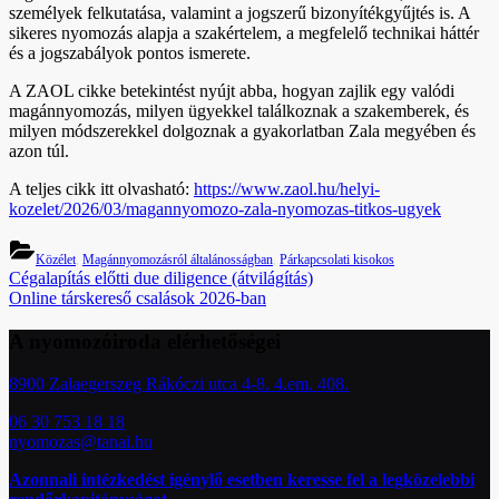
személyek felkutatása, valamint a jogszerű bizonyítékgyűjtés is. A
sikeres nyomozás alapja a szakértelem, a megfelelő technikai háttér
és a jogszabályok pontos ismerete.
A ZAOL cikke betekintést nyújt abba, hogyan zajlik egy valódi
magánnyomozás, milyen ügyekkel találkoznak a szakemberek, és
milyen módszerekkel dolgoznak a gyakorlatban Zala megyében és
azon túl.
A teljes cikk itt olvasható:
https://www.zaol.hu/helyi-
kozelet/2026/03/magannyomozo-zala-nyomozas-titkos-ugyek
Közélet
,
Magánnyomozásról általánosságban
,
Párkapcsolati kisokos
Bejegyzés
Previous
Cégalapítás előtti due diligence (átvilágítás)
Post:
Next
Online társkereső csalások 2026-ban
navigáció
Post:
A nyomozóiroda elérhetőségei
8900 Zalaegerszeg Rákóczi utca 4-8. 4.em. 408.
06 30 753 18 18
nyomozas@tanai.hu
Azonnali intézkedést igénylő esetben keresse fel a legközelebbi