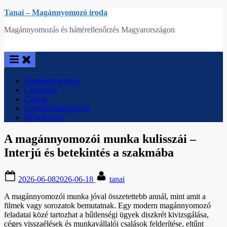
Skip
Tanai – Magánnyomozó iroda
to
Magánnyomozás és háttérellenőrzés Magyarországon
content
Magánnyomozás
Cégeknek
Cikkek
Ügyfélfogadási rend
Hívjon most
A magánnyomozói munka kulisszái –
Interjú és betekintés a szakmába
Posted
By
2026-06-08
2026-06-18
tanai
on
A magánnyomozói munka jóval összetettebb annál, mint amit a
filmek vagy sorozatok bemutatnak. Egy modern magánnyomozó
feladatai közé tartozhat a hűtlenségi ügyek diszkrét kivizsgálása,
céges visszaélések és munkavállalói csalások felderítése, eltűnt