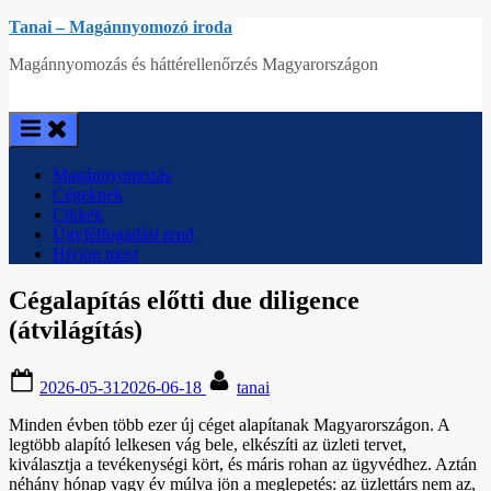
Skip
Tanai – Magánnyomozó iroda
to
Magánnyomozás és háttérellenőrzés Magyarországon
content
Magánnyomozás
Cégeknek
Cikkek
Ügyfélfogadási rend
Hívjon most
Cégalapítás előtti due diligence
(átvilágítás)
Posted
By
2026-05-31
2026-06-18
tanai
on
Minden évben több ezer új céget alapítanak Magyarországon. A
legtöbb alapító lelkesen vág bele, elkészíti az üzleti tervet,
kiválasztja a tevékenységi kört, és máris rohan az ügyvédhez. Aztán
néhány hónap vagy év múlva jön a meglepetés: az üzlettárs nem az,