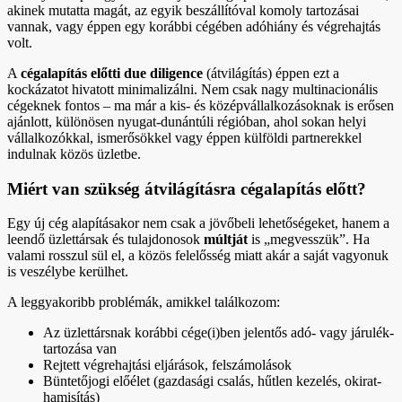
akinek mutatta magát, az egyik beszállítóval komoly tartozásai
vannak, vagy éppen egy korábbi cégében adóhiány és végrehajtás
volt.
A
cégalapítás előtti due diligence
(átvilágítás) éppen ezt a
kockázatot hivatott minimalizálni. Nem csak nagy multinacionális
cégeknek fontos – ma már a kis- és középvállalkozásoknak is erősen
ajánlott, különösen nyugat-dunántúli régióban, ahol sokan helyi
vállalkozókkal, ismerősökkel vagy éppen külföldi partnerekkel
indulnak közös üzletbe.
Miért van szükség átvilágításra cégalapítás előtt?
Egy új cég alapításakor nem csak a jövőbeli lehetőségeket, hanem a
leendő üzlettársak és tulajdonosok
múltját
is „megvesszük”. Ha
valami rosszul sül el, a közös felelősség miatt akár a saját vagyonuk
is veszélybe kerülhet.
A leggyakoribb problémák, amikkel találkozom:
Az üzlettársnak korábbi cége(i)ben jelentős adó- vagy járulék-
tartozása van
Rejtett végrehajtási eljárások, felszámolások
Büntetőjogi előélet (gazdasági csalás, hűtlen kezelés, okirat-
hamisítás)