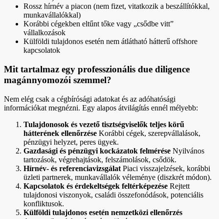
Rossz hírnév a piacon (nem fizet, vitatkozik a beszállítókkal,
munkavállalókkal)
Korábbi cégekben eltűnt tőke vagy „csődbe vitt”
vállalkozások
Külföldi tulajdonos esetén nem átlátható hátterű offshore
kapcsolatok
Mit tartalmaz egy professzionális due diligence
magánnyomozói szemmel?
Nem elég csak a cégbírósági adatokat és az adóhatósági
információkat megnézni. Egy alapos átvilágítás ennél mélyebb:
Tulajdonosok és vezető tisztségviselők teljes körű
hátterének ellenőrzése
Korábbi cégek, szerepvállalások,
pénzügyi helyzet, peres ügyek.
Gazdasági és pénzügyi kockázatok felmérése
Nyilvános
tartozások, végrehajtások, felszámolások, csődök.
Hírnév- és referenciavizsgálat
Piaci visszajelzések, korábbi
üzleti partnerek, munkavállalók véleménye (diszkrét módon).
Kapcsolatok és érdekeltségek feltérképezése
Rejtett
tulajdonosi viszonyok, családi összefonódások, potenciális
konfliktusok.
Külföldi tulajdonos esetén nemzetközi ellenőrzés