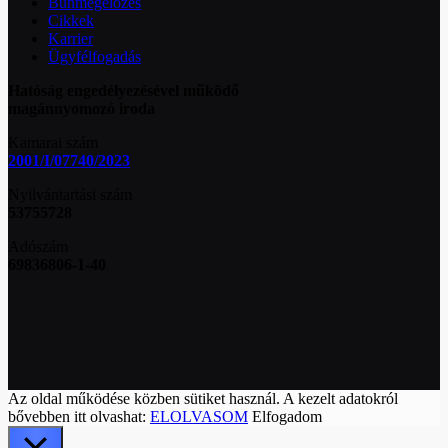
Bűnmegelőzés
Cikkek
Karrier
Ügyfélfogadás
Hatóság engedélyezésével működő
magánnyomozó iroda
Kamarai szám
2001/I/07740/2023
Nyilvántartási szám
53755728
Adószám
69836806-1-40
Az oldal működése közben sütiket használ. A kezelt adatokról
bővebben itt olvashat:
ELOLVASOM
Elfogadom