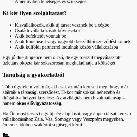
Amennyiben lehetséges és szükséges.
Ki kér ilyen szolgáltatást?
Kisvállalkozók, akik új társat vesznek be a cégbe
Családi vállalkozások bővítésekor
Akik befektetőt vonnak be
Akik franchise-t vagy nagyobb beszállítói szerződést kötnek
Akik külföldi partnerrel indulnak közös vállalkozásba
Egy jó due diligence nem olcsó, de egy rosszul megválasztott
üzlettárs okozta kár sokszorosan meghaladhatja a költségét.
Tanulság a gyakorlatból
Több ügyfelem volt már, aki csak az után keresett meg, hogy már
aláírták a társasági szerződést. Ekkor már sokkal nehezebb és
drágább a helyzet kezelése. Az átvilágítás nem bizalmatlanság –
hanem
okos elővigyázatosság
.
Ha Ön most tervezi egy új cég alapítását, vagy éppen társat keres a
vállalkozásához Zala, Vas, Somogy vagy Veszprém megyében,
érdemes időben szakértői segítséget kérni.