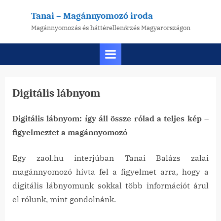
Skip
Tanai – Magánnyomozó iroda
to
Magánnyomozás és háttérellenőrzés Magyarországon
content
Digitális lábnyom
Digitális lábnyom: így áll össze rólad a teljes kép –
Posted
By
2026-
tanai
figyelmeztet a magánnyomozó
on
07-09
Egy zaol.hu interjúban Tanai Balázs zalai
magánnyomozó hívta fel a figyelmet arra, hogy a
digitális lábnyomunk sokkal több információt árul
el rólunk, mint gondolnánk.