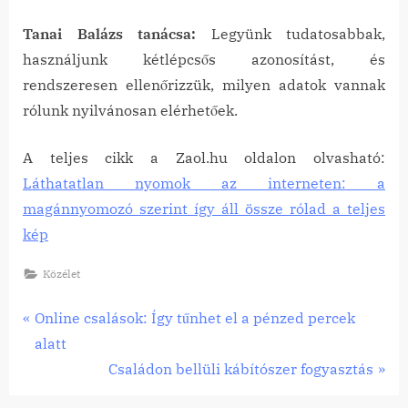
Tanai Balázs tanácsa:
Legyünk tudatosabbak,
használjunk kétlépcsős azonosítást, és
rendszeresen ellenőrizzük, milyen adatok vannak
rólunk nyilvánosan elérhetőek.
A teljes cikk a Zaol.hu oldalon olvasható:
Láthatatlan nyomok az interneten: a
magánnyomozó szerint így áll össze rólad a teljes
kép
Közélet
Bejegyzés
P
Online csalások: Így tűnhet el a pénzed percek
r
alatt
navigáció
e
N
Családon bellüli kábítószer fogyasztás
v
e