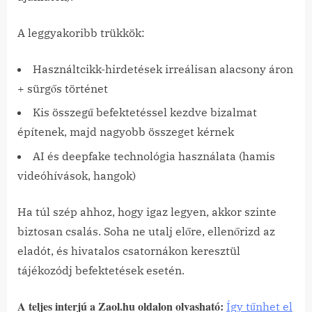
A leggyakoribb trükkök:
Használtcikk-hirdetések irreálisan alacsony áron
+ sürgős történet
Kis összegű befektetéssel kezdve bizalmat
építenek, majd nagyobb összeget kérnek
AI és deepfake technológia használata (hamis
videóhívások, hangok)
Ha túl szép ahhoz, hogy igaz legyen, akkor szinte
biztosan csalás. Soha ne utalj előre, ellenőrizd az
eladót, és hivatalos csatornákon keresztül
tájékozódj befektetések esetén.
A teljes interjú a Zaol.hu oldalon olvasható:
Így tűnhet el