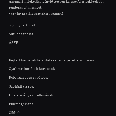
Azonnali intézkedést igénylő esetben keresse fel a legközelebbi
rendőrkapitányságot,
vagy hívja a 112 segélykérő számot!
Jogi nyilatkozat
Süti használat
ÁSZF
Rejtett kamerák felkutatása, környezettanulmány
Gyakran ismételt kérdések
Releváns Jogszabályok
Szolgáltatások
Hirdetmények, felhívások
Bűnmegelőzés
Cikkek