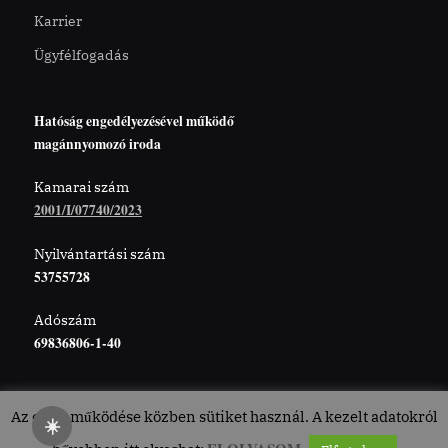
Karrier
Ügyfélfogadás
Hatóság engedélyezésével működő
magánnyomozó iroda
Kamarai szám
2001/I/07740/2023
Nyilvántartási szám
53755728
Adószám
69836806-1-40
Az oldal működése közben sütiket használ. A kezelt adatokról
☀️