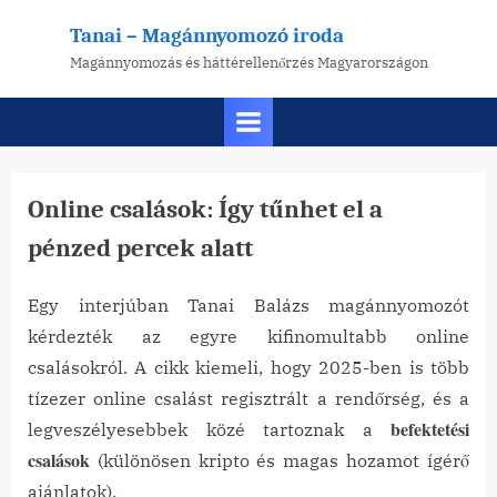
Skip
Tanai – Magánnyomozó iroda
to
Magánnyomozás és háttérellenőrzés Magyarországon
content
Online csalások: Így tűnhet el a
pénzed percek alatt
Egy interjúban Tanai Balázs magánnyomozót
Posted
By
2026-
tanai
kérdezték az egyre kifinomultabb online
on
06-18
csalásokról. A cikk kiemeli, hogy 2025-ben is több
tízezer online csalást regisztrált a rendőrség, és a
befektetési
legveszélyesebbek közé tartoznak a
csalások
(különösen kripto és magas hozamot ígérő
ajánlatok).